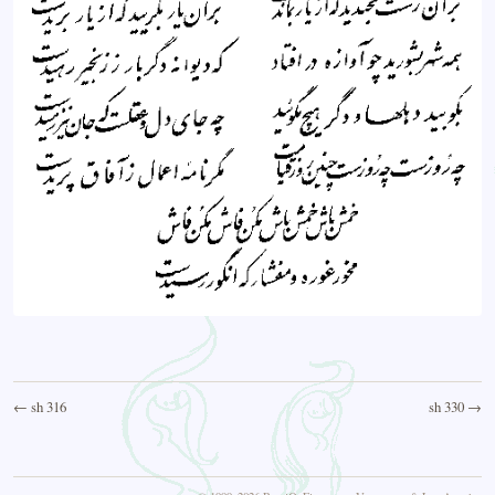
← sh 316
sh 330 →