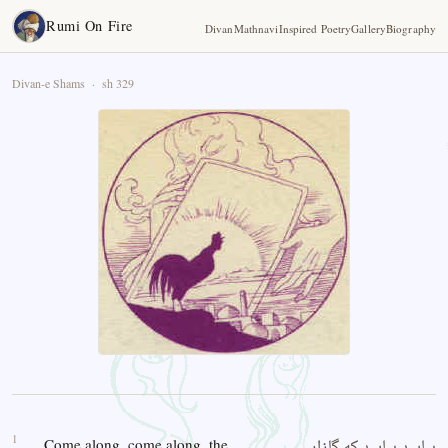
Rumi On Fire
Divan
Mathnavi
Inspired Poetry
Gallery
Biography
Divan-e Shams · sh 329
1
Come along, come along, the