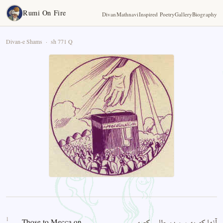
Rumi On Fire
Divan
Mathnavi
Inspired Poetry
Gallery
Biography
Divan-e Shams · sh 771 Q
1
Those to Mecca on